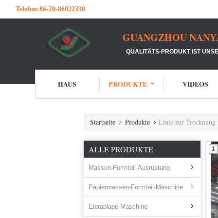
Telefon:
86-20-86022330
GUANGZHOU NANYA 
QUALITÄTS-PRODUKT IST UNSE
HAUS
PRODUKTE
VIDEOS
Startseite
Produkte
Linie zur Trocknung 
ALLE PRODUKTE
1
Massen-Formteil-Ausrüstung
Papiermassen-Formteil-Maschine
Eierablage-Maschine