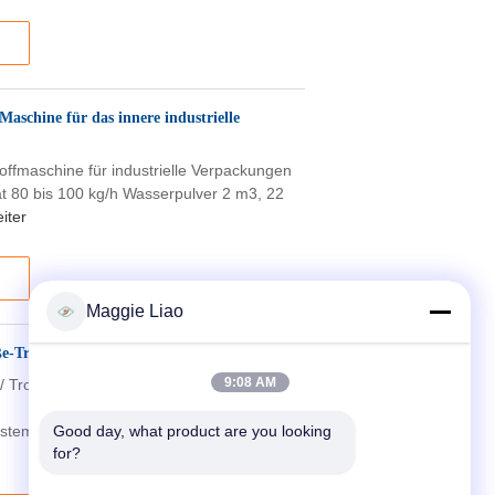
aschine für das innere industrielle
offmaschine für industrielle Verpackungen
ät 80 bis 100 kg/h Wasserpulver 2 m3, 22
iter
Maggie Liao
ße-Trockner/trocknende Linie
9:08 AM
 Trocknungslinie Spezifikationen:
temperaturKapazitätÖl / Gas1.2 bis 2,4
Good day, what product are you looking 
for?