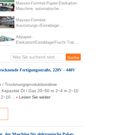
Fertigungsstraße herstellt
Massen-Formteil-Papier-Eierkarton-
Maschine, automatische
Eierablage-Fertigungsstraße
Massen-Formteil-
Ausrüstungs-/Eierablage-
Maschinen-multi Schicht-Trockner
mit 1400 pcs/h automatischer
Altpapier-
Eierkarton/Eierablage/Frucht Trat,
das Maschine mit multi Schicht-
Trockner herstellt
rocknende Fertigungsstraße, 220V - 440V
/ Trocknungsproduktionslinie
te Kapazität Öl / Gas 20~50 m 2~4 m 2~10
 2~10 ...
Lesen Sie weiter
n, der Maschine für elektronische Paket-