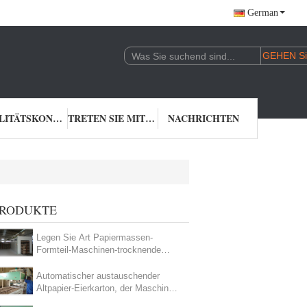
German
QUALITÄTSKONTROLLE
TRETEN SIE MIT UNS IN VERBINDUNG
NACHRICHTEN
RODUKTE
Legen Sie Art Papiermassen-
Formteil-Maschinen-trocknende
Fertigungsstraße, 220V - 440V
einen Tunnel an
Automatischer austauschender
Altpapier-Eierkarton, der Maschine
für elektronische Paket-