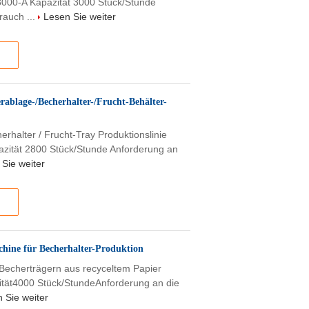
3000-A Kapazität 3000 Stück/Stunde
rauch ...
Lesen Sie weiter
ablage-/Becherhalter-/Frucht-Behälter-
erhalter / Frucht-Tray Produktionslinie
azität 2800 Stück/Stunde Anforderung an
Sie weiter
chine für Becherhalter-Produktion
 Becherträgern aus recyceltem Papier
tät4000 Stück/StundeAnforderung an die
 Sie weiter