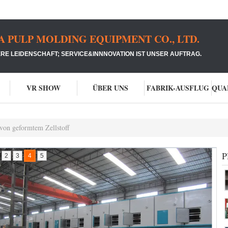
PULP MOLDING EQUIPMENT CO., LTD.
RE LEIDENSCHAFT; SERVICE&INNNOVATION IST UNSER AUFTRAG.
VR SHOW
ÜBER UNS
FABRIK-AUSFLUG
von geformtem Zellstoff
P
2
3
4
5