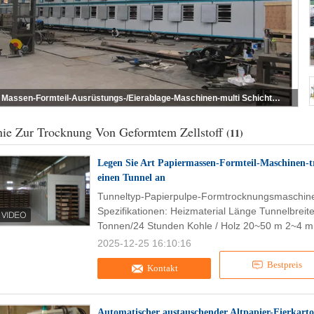
Massen-Formteil-Ausrüstungs-/Eierablage-Maschinen-multi Schicht-Trockner mit 1400 pcs/h automatischer
nie Zur Trocknung Von Geformtem Zellstoff
(11)
Legen Sie Art Papiermassen-Formteil-Maschinen-t
einen Tunnel an
Tunneltyp-Papierpulpe-Formtrocknungsmaschine 
Spezifikationen: Heizmaterial Länge Tunnelbrei
Tonnen/24 Stunden Kohle / Holz 20~50 m 2~4 m
2025-12-25 16:10:16
Bestpreis
Kontakt
Automatischer austauschender Altpapier-Eierkarto