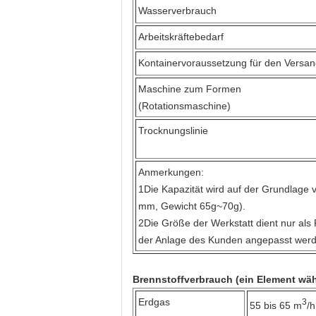
Wasserverbrauch
Arbeitskräftebedarf
Kontainervoraussetzung für den Versa
Maschine zum Formen
(Rotationsmaschine)
Trocknungslinie
Anmerkungen:
1Die Kapazität wird auf der Grundlage
mm, Gewicht 65g~70g).
2Die Größe der Werkstatt dient nur al
der Anlage des Kunden angepasst werd
Brennstoffverbrauch (ein Element wäh
Erdgas
3
55 bis 65 m
/h