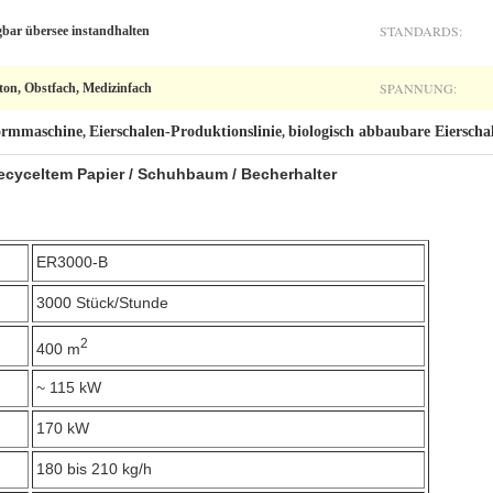
STANDARDS:
gbar übersee instandhalten
SPANNUNG:
rton, Obstfach, Medizinfach
ormmaschine
Eierschalen-Produktionslinie
biologisch abbaubare Eierscha
,
,
ecyceltem Papier / Schuhbaum / Becherhalter
ER3000-B
3000 Stück/Stunde
2
400 m
~ 115 kW
170 kW
180 bis 210 kg/h