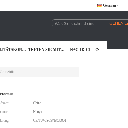
German
QUALITÄTSKONTROLLE
TRETEN SIE MIT UNS IN VERBINDUNG
NACHRICHTEN
Kapazität
tdetails:
ftsort:
China
nname:
Nanya
zierung:
CE/TUV/SGS/ISO9001