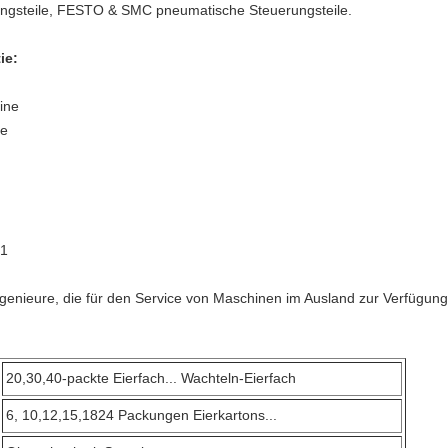
erungsteile, FESTO & SMC pneumatische Steuerungsteile.
ie:
ine
ne
01
genieure, die für den Service von Maschinen im Ausland zur Verfügun
20,30,40-packte Eierfach... Wachteln-Eierfach
6, 10,12,15,1824 Packungen Eierkartons...