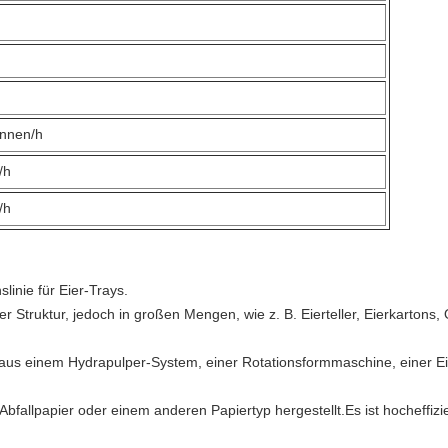
onnen/h
/h
/h
linie für Eier-Trays.
er Struktur, jedoch in großen Mengen, wie z. B. Eierteller, Eierkartons,
t aus einem Hydrapulper-System, einer Rotationsformmaschine, einer Ei
fallpapier oder einem anderen Papiertyp hergestellt.Es ist hocheffizient