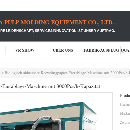
PULP MOLDING EQUIPMENT CO., LTD.
RE LEIDENSCHAFT; SERVICE&INNNOVATION IST UNSER AUFTRAG.
VR SHOW
ÜBER UNS
FABRIK-AUSFLUG
Biologisch abbaubare Recyclingpapier-Eierablage-Maschine mit 3000Pcs/h-
r-Eierablage-Maschine mit 3000Pcs/h-Kapazität
Produk
Herkun
Marke
Zertifi