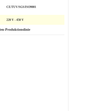
CE/TUV/SGS/ISO9001
220 V - 450 V
len-Produktionslinie