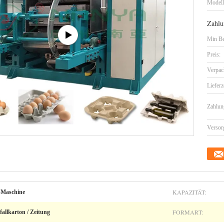
Model
Zahlu
Min Be
Preis:
Verpac
Lieferz
Zahlun
Versor
KAPAZITÄT:
-Maschine
FORMART:
fallkarton / Zeitung