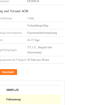
lnummer:
ER3000-B
ng und Versand AGB:
stellmenge:
1 Satz
Verhandlungsfähig
kung Informationen:
Exportstandardverpackung
eit:
45-75 Tage
T/T, L/C, Bargeld oder
gsbedingungen:
Westverband
gungsmaterial-Fähigkeit:
20 Sätze pro Monat
Kontakt
3000Pcs/H
Vakuumsog