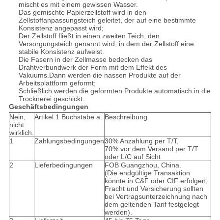
mischt es mit einem gewissen Wasser.
Das gemischte Papierzellstoff wird in den
Zellstoffanpassungsteich geleitet, der auf eine bestimmte
Konsistenz angepasst wird;
Der Zellstoff fließt in einen zweiten Teich, den
Versorgungsteich genannt wird, in dem der Zellstoff eine
stabile Konsistenz aufweist.
Die Fasern in der Zellmasse bedecken das
Drahtverbundwerk der Form mit dem Effekt des
Vakuums.Dann werden die nassen Produkte auf der
Arbeitsplattform geformt;
Schließlich werden die geformten Produkte automatisch in die
Trocknerei geschickt.
Geschäftsbedingungen
Nein,
Artikel 1 Buchstabe a
Beschreibung
nicht
wirklich.
1
Zahlungsbedingungen
30% Anzahlung per T/T,
70% vor dem Versand per T/T
oder L/C auf Sicht
2
Lieferbedingungen
FOB Guangzhou, China.
(Die endgültige Transaktion
könnte in C&F oder CIF erfolgen,
Fracht und Versicherung sollten
bei Vertragsunterzeichnung nach
dem geltenden Tarif festgelegt
werden).