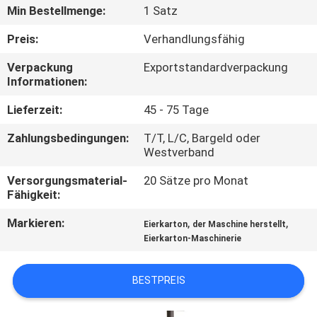
Min Bestellmenge:
1 Satz
FABRIK-
Preis:
Verhandlungsfähig
AUSFLUG
Verpackung
Exportstandardverpackung
Informationen:
QUALITÄTSKONTROLLE
Lieferzeit:
45 - 75 Tage
Zahlungsbedingungen:
T/T, L/C, Bargeld oder
TRETEN
Westverband
SIE
Versorgungsmaterial-
20 Sätze pro Monat
MIT
Fähigkeit:
UNS
Markieren:
,
,
Eierkarton
der Maschine herstellt
IN
Eierkarton-Maschinerie
VERBINDUNG
BESTPREIS
NACHRICHTEN