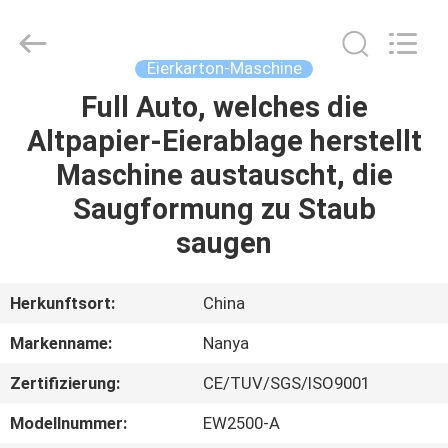
Nanya
Pulp
Molding
Equipment
Co.,
Eierkarton-Maschine
Ltd..
All
Rights
Full Auto, welches die
HAUS
Reserved.
Altpapier-Eierablage herstellt
PRODUKTE
Maschine austauscht, die
Saugformung zu Staub
VIDEOS
saugen
VR
Herkunftsort:
China
SHOW
Markenname:
Nanya
Zertifizierung:
CE/TUV/SGS/ISO9001
ÜBER
UNS
Modellnummer:
EW2500-A