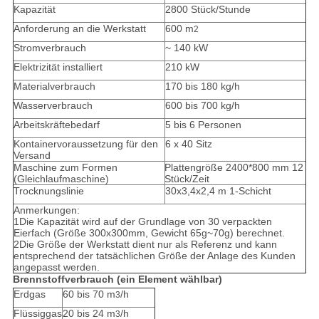
Kapazität
2800 Stück/Stunde
Anforderung an die Werkstatt
600 m
2
Stromverbrauch
~ 140 kW
Elektrizität installiert
210 kW
Materialverbrauch
170 bis 180 kg/h
Wasserverbrauch
600 bis 700 kg/h
Arbeitskräftebedarf
5 bis 6 Personen
Kontainervoraussetzung für den
6 x 40 Sitz
Versand
Maschine zum Formen
Plattengröße 2400*800 mm 12
(Gleichlaufmaschine)
Stück/Zeit
Trocknungslinie
30x3,4x2,4 m 1-Schicht
Anmerkungen:
1Die Kapazität wird auf der Grundlage von 30 verpackten
Eierfach (Größe 300x300mm, Gewicht 65g~70g) berechnet.
2Die Größe der Werkstatt dient nur als Referenz und kann
entsprechend der tatsächlichen Größe der Anlage des Kunden
angepasst werden.
Brennstoffverbrauch (ein Element wählbar)
Erdgas
60 bis 70 m
/h
3
Flüssiggas
20 bis 24 m
/h
3