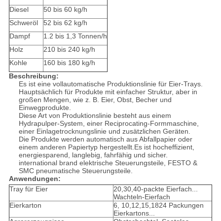
Diesel
50 bis 60 kg/h
Schweröl
52 bis 62 kg/h
Dampf
1.2 bis 1,3 Tonnen/h
Holz
210 bis 240 kg/h
Kohle
160 bis 180 kg/h
Beschreibung:
Es ist eine vollautomatische Produktionslinie für Eier-Trays.
Hauptsächlich für Produkte mit einfacher Struktur, aber in
großen Mengen, wie z. B. Eier, Obst, Becher und
Einwegprodukte.
Diese Art von Produktionslinie besteht aus einem
Hydrapulper-System, einer Reciprocating-Formmaschine,
einer Einlagetrocknungslinie und zusätzlichen Geräten.
Die Produkte werden automatisch aus Abfallpapier oder
einem anderen Papiertyp hergestellt.Es ist hocheffizient,
energiesparend, langlebig, fahrfähig und sicher.
international brand elektrische Steuerungsteile, FESTO &
SMC pneumatische Steuerungsteile.
Anwendungen:
Tray für Eier
20,30,40-packte Eierfach...
Wachteln-Eierfach
Eierkarton
6, 10,12,15,1824 Packungen
Eierkartons...