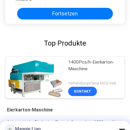
Staub saugen
Fortsetzen
Top Produkte
1400Pcs/h-Eierkarton-
Maschine
Verhandlungsfähig MOQ:Verkäuflich
KONTAKT
Eierkarton-Maschine
Automatische Eierkarton-Papiertellermachine 1800pcs / h
Maggie Liao