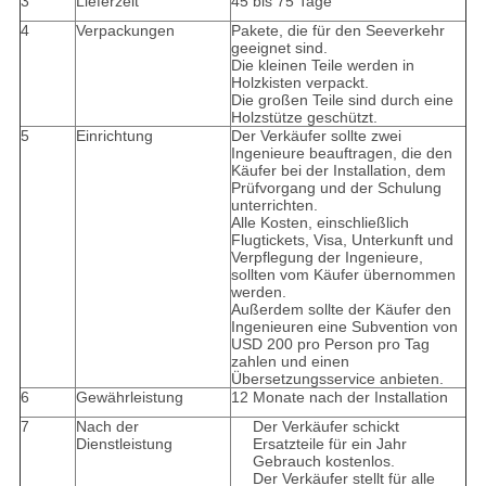
3
Lieferzeit
45 bis 75 Tage
4
Verpackungen
Pakete, die für den Seeverkehr
geeignet sind.
Die kleinen Teile werden in
Holzkisten verpackt.
Die großen Teile sind durch eine
Holzstütze geschützt.
5
Einrichtung
Der Verkäufer sollte zwei
Ingenieure beauftragen, die den
Käufer bei der Installation, dem
Prüfvorgang und der Schulung
unterrichten.
Alle Kosten, einschließlich
Flugtickets, Visa, Unterkunft und
Verpflegung der Ingenieure,
sollten vom Käufer übernommen
werden.
Außerdem sollte der Käufer den
Ingenieuren eine Subvention von
USD 200 pro Person pro Tag
zahlen und einen
Übersetzungsservice anbieten.
6
Gewährleistung
12 Monate nach der Installation
7
Nach der
Der Verkäufer schickt
Dienstleistung
Ersatzteile für ein Jahr
Gebrauch kostenlos.
Der Verkäufer stellt für alle