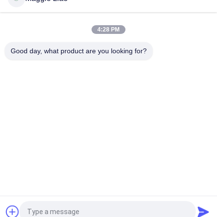
Vollautomatischer Papiermassen-Eierkarton-Behälter, der
Maschine CER Zustimmung macht
4:28 PM
Hühnerlandei-Tray Carton Paper Reciprocating Molding-
Maschine
Good day, what product are you looking for?
Beliebte Kategorien
Alle
Massen-Formteil-
Papiermassen-
Ausrüstung
Formteil-Maschine
Eierablage-Maschine
Verpackungsmaschine
Geschirr, Das 
Eierkarton-Maschine
Maschine Herstellt
Papiermaschine 
Zellstoffverpackungsmaschine
Platte Machen
Fordern Sie ein Angebot