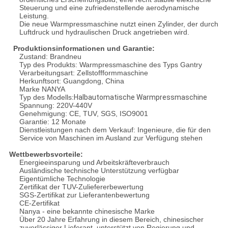
Steuerung und eine zufriedenstellende aerodynamische
Leistung.
Die neue Warmpressmaschine nutzt einen Zylinder, der durch
Luftdruck und hydraulischen Druck angetrieben wird.
Produktionsinformationen und Garantie:
Zustand: Brandneu
Typ des Produkts: Warmpressmaschine des Typs Gantry
Verarbeitungsart: Zellstoffformmaschine
Herkunftsort: Guangdong, China
Marke NANYA
Typ des Modells:
Halbautomatische Warmpressmaschine
Spannung: 220V-440V
Genehmigung: CE, TUV, SGS, ISO9001
Garantie: 12 Monate
Dienstleistungen nach dem Verkauf: Ingenieure, die für den
Service von Maschinen im Ausland zur Verfügung stehen
Wettbewerbsvorteile:
Energieeinsparung und Arbeitskräfteverbrauch
Ausländische technische Unterstützung verfügbar
Eigentümliche Technologie
Zertifikat der TUV-Zuliefererbewertung
SGS-Zertifikat zur Lieferantenbewertung
CE-Zertifikat
Nanya - eine bekannte chinesische Marke
Über 20 Jahre Erfahrung in diesem Bereich, chinesischer
zuverlässiger Lieferant, unterstützt von Regierung und