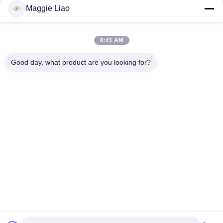
Formmaschine
Maggie Liao
Maschine zur Herstellung von Warmdruckschalen mit PLC +
Touchscreen-Steuerung
8:41 AM
Zellstoffformmaschine/Zellstoffpressmaschine
Good day, what product are you looking for?
Beliebte Kategorien
Alle
Massen-Formteil-
Papiermassen-
Ausrüstung
Formteil-Maschine
Eierablage-Maschine
Verpackungsmaschine
Geschirr, Das 
Eierkarton-Maschine
Maschine Herstellt
Papiermaschine 
Zellstoffverpackungsmaschine
Platte Machen