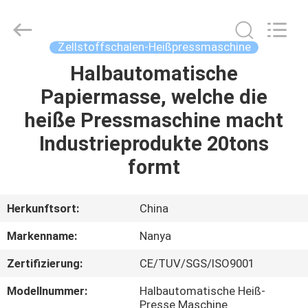
Nanya
Pulp
Molding
Equipment
Co.,
Zellstoffschalen-Heißpressmaschine
Ltd..
All
Rights
Halbautomatische
HAUS
Reserved.
Papiermasse, welche die
PRODUKTE
heiße Pressmaschine macht
Industrieprodukte 20tons
VIDEOS
formt
VR
Herkunftsort:
China
SHOW
Markenname:
Nanya
Zertifizierung:
CE/TUV/SGS/ISO9001
ÜBER
UNS
Modellnummer:
Halbautomatische Heiß-
Presse Maschine