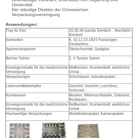
Universität.
Der ständige Direktor der Chinesischen
Verpackungsvereinigung
Anwendungen:
Tray für Eier
20,30,40-packte Eierfach... Wachteln-
Eierfach
Eierkarton
6, 10,12,15,1824 Packungen
Eierkartons...
Agrarerzeugnisse
Obstschachtel, Saatglas
Becher Salver
2, 4 Tassen Salver
Einwegprodukte für die medizinische
Bettbecken, Krankenbett, weibliches
Versorgung
Urinal...
Verpackungen
Schuhbaum, Industriepaket...
Lebensmittelbehälter
Geschirr, Geschirr, Lunchbox,
Schüssel...
Kunstwaren
Masken, Weihnachtsbälle, Ostereier,
Boutiquen...
Einwegprodukte für die medizinische
Bettbecken, Krankenbett, weibliches
Versorgung
Urinal...
Hochwertige Verpackungen
Mobiltelefonpaket, Kamerapaket,