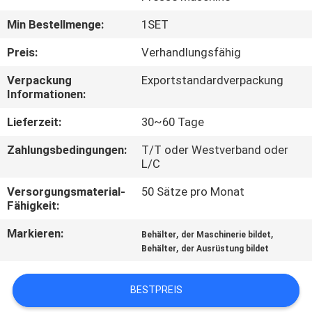
Min Bestellmenge:
1SET
FABRIK-
AUSFLUG
Preis:
Verhandlungsfähig
Verpackung
Exportstandardverpackung
Informationen:
QUALITÄTSKONTROLLE
Lieferzeit:
30~60 Tage
TRETEN
Zahlungsbedingungen:
T/T oder Westverband oder
SIE
L/C
MIT
Versorgungsmaterial-
50 Sätze pro Monat
Fähigkeit:
UNS
Markieren:
,
,
IN
Behälter
der Maschinerie bildet
,
Behälter
der Ausrüstung bildet
VERBINDUNG
BESTPREIS
NACHRICHTEN