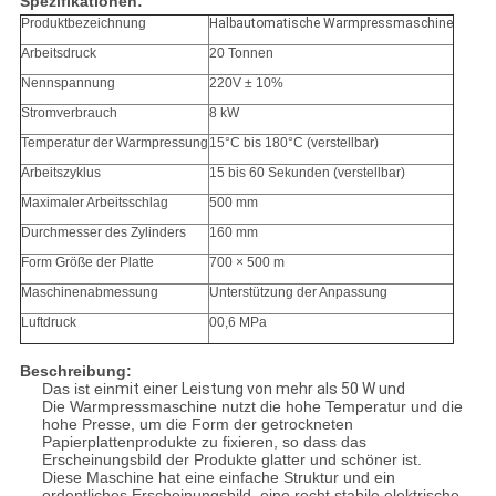
Spezifikationen:
Produktbezeichnung
Halbautomatische Warmpressmaschine
Arbeitsdruck
20 Tonnen
Nennspannung
220V ± 10%
Stromverbrauch
8 kW
Temperatur der Warmpressung
15°C bis 180°C (verstellbar)
Arbeitszyklus
15 bis 60 Sekunden (verstellbar)
Maximaler Arbeitsschlag
500 mm
Durchmesser des Zylinders
160 mm
Form Größe der Platte
700 × 500 m
Maschinenabmessung
Unterstützung der Anpassung
Luftdruck
00,6 MPa
Beschreibung:
Das ist ein
mit einer Leistung von mehr als 50 W und
Die Warmpressmaschine nutzt die hohe Temperatur und die
hohe Presse, um die Form der getrockneten
Papierplattenprodukte zu fixieren, so dass das
Erscheinungsbild der Produkte glatter und schöner ist.
Diese Maschine hat eine einfache Struktur und ein
ordentliches Erscheinungsbild, eine recht stabile elektrische