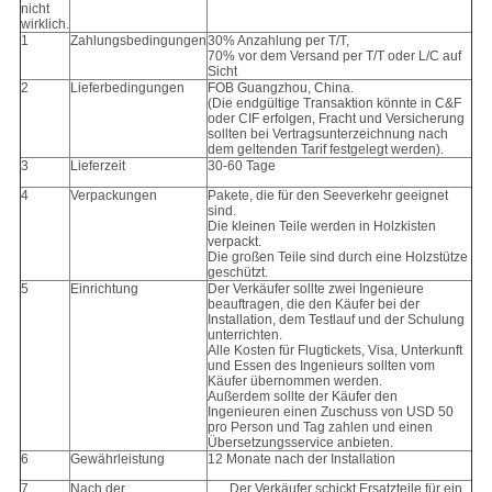
nicht
wirklich.
1
Zahlungsbedingungen
30% Anzahlung per T/T,
70% vor dem Versand per T/T oder L/C auf
Sicht
2
Lieferbedingungen
FOB Guangzhou, China.
(Die endgültige Transaktion könnte in C&F
oder CIF erfolgen, Fracht und Versicherung
sollten bei Vertragsunterzeichnung nach
dem geltenden Tarif festgelegt werden).
3
Lieferzeit
30-60 Tage
4
Verpackungen
Pakete, die für den Seeverkehr geeignet
sind.
Die kleinen Teile werden in Holzkisten
verpackt.
Die großen Teile sind durch eine Holzstütze
geschützt.
5
Einrichtung
Der Verkäufer sollte zwei Ingenieure
beauftragen, die den Käufer bei der
Installation, dem Testlauf und der Schulung
unterrichten.
Alle Kosten für Flugtickets, Visa, Unterkunft
und Essen des Ingenieurs sollten vom
Käufer übernommen werden.
Außerdem sollte der Käufer den
Ingenieuren einen Zuschuss von USD 50
pro Person und Tag zahlen und einen
Übersetzungsservice anbieten.
6
Gewährleistung
12 Monate nach der Installation
7
Nach der
Der Verkäufer schickt Ersatzteile für ein