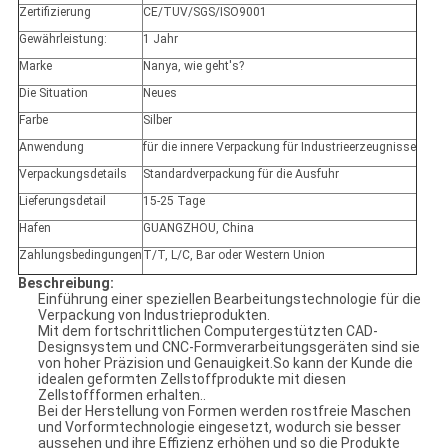
Zertifizierung
CE/TUV/SGS/ISO9001
Gewährleistung:
1 Jahr
Marke
Nanya, wie geht's?
Die Situation
Neues
Farbe
Silber
Anwendung
für die innere Verpackung für Industrieerzeugnisse
Verpackungsdetails
Standardverpackung für die Ausfuhr
Lieferungsdetail
15-25 Tage
Hafen
GUANGZHOU, China
Zahlungsbedingungen
T/T, L/C, Bar oder Western Union
Beschreibung:
Einführung einer speziellen Bearbeitungstechnologie für die
Verpackung von Industrieprodukten.
Mit dem fortschrittlichen Computergestützten CAD-
Designsystem und CNC-Formverarbeitungsgeräten sind sie
von hoher Präzision und Genauigkeit.So kann der Kunde die
idealen geformten Zellstoffprodukte mit diesen
Zellstoffformen erhalten..
Bei der Herstellung von Formen werden rostfreie Maschen
und Vorformtechnologie eingesetzt, wodurch sie besser
aussehen und ihre Effizienz erhöhen und so die Produkte