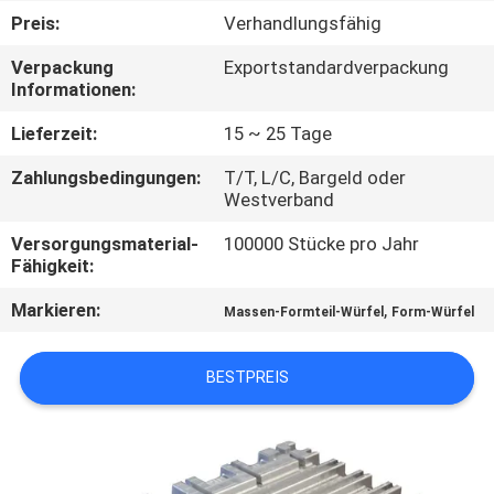
Preis:
Verhandlungsfähig
FABRIK-
Verpackung
Exportstandardverpackung
AUSFLUG
Informationen:
Lieferzeit:
15 ~ 25 Tage
QUALITÄTSKONTROLLE
Zahlungsbedingungen:
T/T, L/C, Bargeld oder
Westverband
TRETEN
Versorgungsmaterial-
100000 Stücke pro Jahr
SIE
Fähigkeit:
MIT
Markieren:
,
Massen-Formteil-Würfel
Form-Würfel
UNS
IN
BESTPREIS
VERBINDUNG
NACHRICHTEN