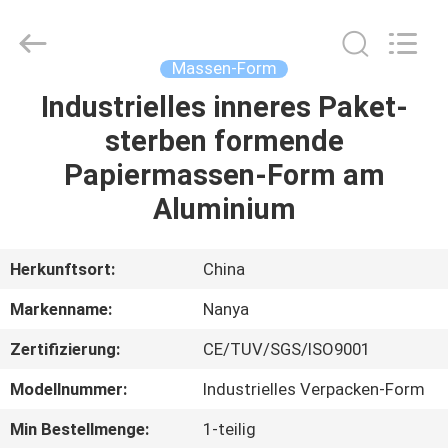
Nanya
Pulp
Molding
Equipment
Co.,
Massen-Form
Ltd..
All
Rights
Industrielles inneres Paket-
HAUS
Reserved.
sterben formende
PRODUKTE
Papiermassen-Form am
Aluminium
VIDEOS
Herkunftsort:
China
VR
Markenname:
Nanya
SHOW
Zertifizierung:
CE/TUV/SGS/ISO9001
ÜBER
Modellnummer:
Industrielles Verpacken-Form
UNS
Min Bestellmenge:
1-teilig