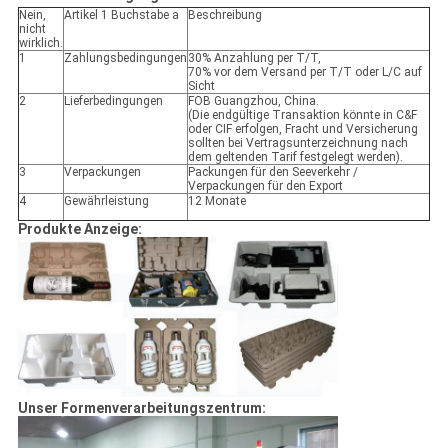
Nein,
Artikel 1 Buchstabe a
Beschreibung
nicht
wirklich.
1
Zahlungsbedingungen
30% Anzahlung per T/T,
70% vor dem Versand per T/T oder L/C auf
Sicht
2
Lieferbedingungen
FOB Guangzhou, China.
(Die endgültige Transaktion könnte in C&F
oder CIF erfolgen, Fracht und Versicherung
sollten bei Vertragsunterzeichnung nach
dem geltenden Tarif festgelegt werden).
3
Verpackungen
Packungen für den Seeverkehr /
Verpackungen für den Export
4
Gewährleistung
12 Monate
Produkte Anzeige:
Unser Formenverarbeitungszentrum: