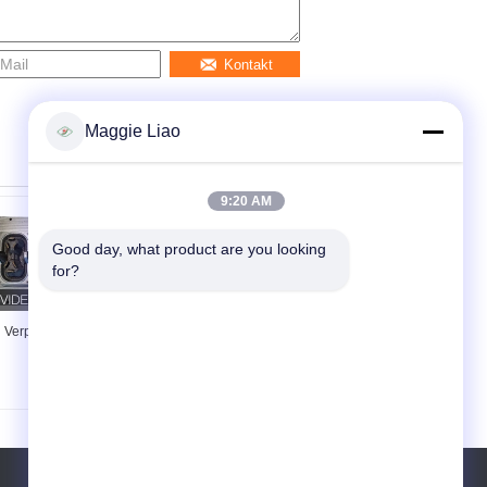
Kontakt
Maggie Liao
9:20 AM
Good day, what product are you looking 
for?
Verpackte Schalen-
Nieren-Behälter-
Träger des
Werkzeugausstattungs-
Druckguss-
Massen-Form CNC
2/Becherhalter-
medizinische/Aluminiumbronze-
Massen-Formteil-
Form
Würfel-