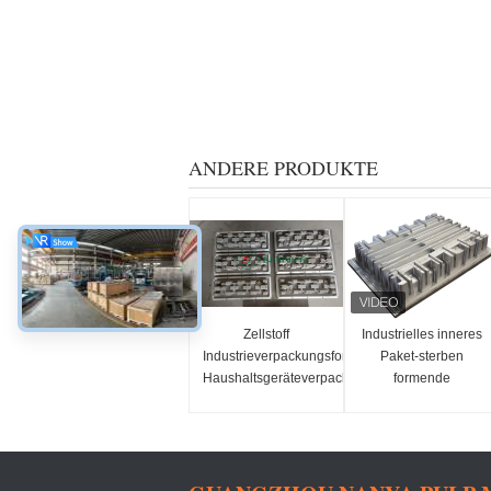
ANDERE PRODUKTE
Zellstoff
Industrielles inneres
Industrieverpackungsform/
Paket-sterben
Haushaltsgeräteverpackungsform/
formende
Zellstoffverpackungsform
Papiermassen-Form
am Aluminium