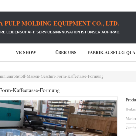
PULP MOLDING EQUIPMENT CO., LTD.
RE LEIDENSCHAFT; SERVICE&INNNOVATION IST UNSER AUFTRAG.
VR SHOW
ÜBER UNS
FABRIK-AUSFLUG
miniumrohstoff-Massen-Geschirr-Form-Kaffeetasse-Formung
-Form-Kaffeetasse-Formung
Produk
Herkun
Marke
Zertifi