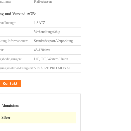
lnummer:
Kaffeetassen
ng und Versand AGB:
stellmenge:
1 SATZ
Verhandlungsfähig
kung Informationen:
Standardexport-Verpackung
eit:
45-120days
gsbedingungen:
L/C, T/T, Western Union
gungsmaterial-Fähigkeit:
50 SÄTZE PRO MONAT
Kontakt
Aluminium
Silber