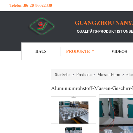
Telefon:
86-20-86022330
GUANGZHOU NANYA 
QUALITÄTS-PRODUKT IST UNSE
HAUS
PRODUKTE
VIDEOS
Startseite
Produkte
Massen-Form
Alu
Aluminiumrohstoff-Massen-Geschirr