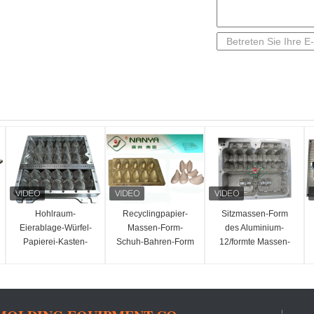
Hohlraum-
Recyclingpapier-
Sitzmassen-Form
Eierablage-Würfel-
Massen-Form-
des Aluminium-
Papierei-Kasten-
Schuh-Bahren-Form
12/formte Massen-
Aluminium-Formen
mit Bronzefarbe
Eierkartons mit CNC-
des Plastik30 mit
Prozess
CNC