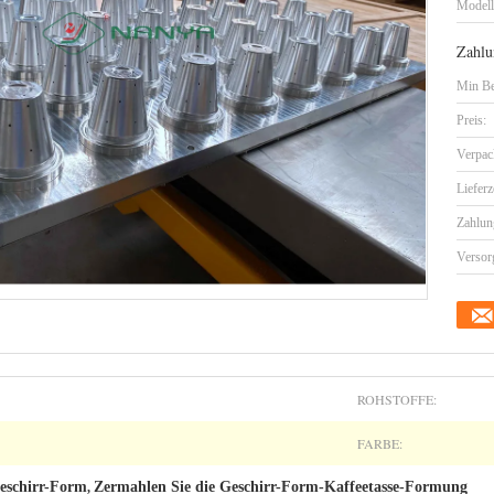
Model
Zahlu
Min Be
Preis:
Verpac
Lieferz
Zahlun
Versor
ROHSTOFFE:
FARBE:
eschirr-Form
Zermahlen Sie die Geschirr-Form-Kaffeetasse-Formung
,