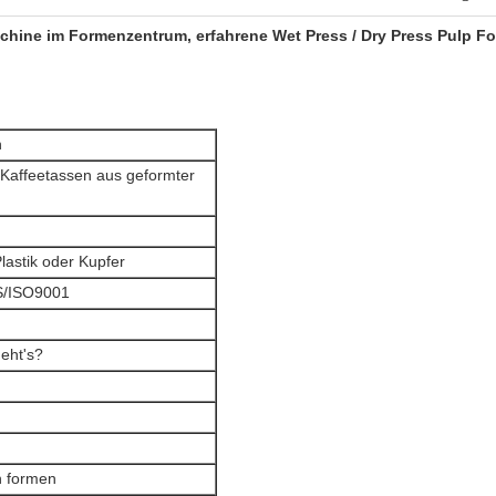
chine im Formenzentrum, erfahrene Wet Press / Dry Press Pulp F
n
Kaffeetassen aus geformter
lastik oder Kupfer
/ISO9001
eht's?
n formen