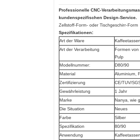
Professionelle CNC-Verarbeitungsmas
kundenspezifischen Design-Service.
Zellstoff-Form- oder Tischgeschirr-Form
Spezifikationen:
Art der Ware
Kaffeetasse
Art der Verarbeitung
Formen von 
Pulp
Modellnummer:
D80/90
Material
Aluminium, P
Zertifizierung
CE/TUV/SGS
Gewährleistung
1 Jahr
Marke
Nanya, wie g
Die Situation
Neues
Farbe
Silber
Spezifikation
80/90
Anwendung
Kaffeetasse