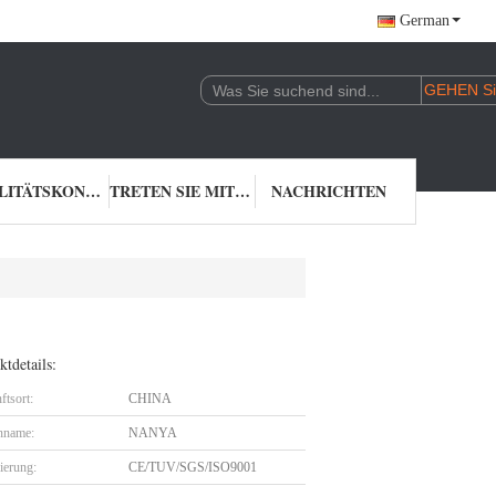
German
QUALITÄTSKONTROLLE
TRETEN SIE MIT UNS IN VERBINDUNG
NACHRICHTEN
tdetails:
ftsort:
CHINA
nname:
NANYA
zierung:
CE/TUV/SGS/ISO9001