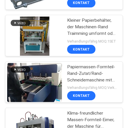
produzierend
KONTAKT
FABRIK-
Kleiner Papierbehälter,
AUSFLUG
67
der Maschinen-Rand
Traimming umformt oder
Eierablage-
QUALITÄTSKONTROLLE
durch einen manuell 20
Verhandlungsfähig MOQ:1SET
Maschine
Tonnen-Druck schneidet
KONTAKT
TRETEN
SIE
Papiermassen-Formteil-
Rand-Zutat/Rand-
MIT
Schneidemaschine mit
16
UNS
Hochdruck
Verhandlungsfähig MOQ:Verkäuflich
IN
KONTAKT
Verpackungsmaschine
VERBINDUNG
Klima-freundlicher
Massen-Formteil-Eimer,
NACHRICHTEN
der Maschine für