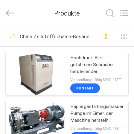
Nanya
Pulp
Molding
Produkte
Equipment
Co.,
Ltd..
All
Rights
HAUS
64
Reserved.
China Zellstoffschalen-Besäummaschine
Massen-Formteil-
PRODUKTE
Ausrüstung
Hochdruck-Blet
gefahrene Schraube
VIDEOS
herstellender
austauschender/Drehluftkomp
Verhandlungsfähig MOQ:1SET
Berufs- Eimer Maschine/
VR
KONTAKT
39
SHOW
Papiermassen-
Papiergestaltungsmassen-
Pumpe im Eimer, der
ÜBER
Formteil-Maschine
Maschine herstellt,
UNS
Frucht-Behälter
Verhandlungsfähig MOQ:1SET