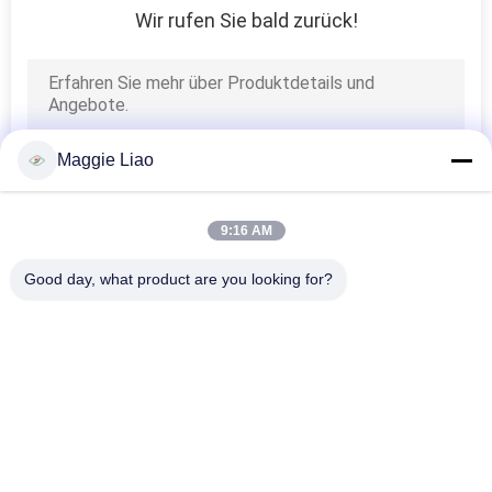
Wir rufen Sie bald zurück!
12
High-End-
Industrieverpackungsge
Maggie Liao
9:16 AM
13
Good day, what product are you looking for?
Industrieverpackungsm
Beliebte Kategorien
Alle
Träger
Massen-Formteil-
Papiermassen-
Ausrüstung
Formteil-Maschine
Eierablage-Maschine
Verpackungsmaschine