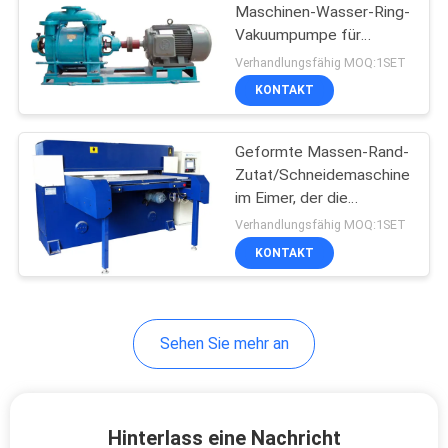
Maschinen-Wasser-Ring-
Vakuumpumpe für
50
Eierablage/Karton/Kasten
Verhandlungsfähig MOQ:1SET
herstellt
KONTAKT
Zellstoffverpackungsma
Geformte Massen-Rand-
Zutat/Schneidemaschine
im Eimer, der die
Maschine bildet Geschirr
Verhandlungsfähig MOQ:1SET
herstellt
KONTAKT
54
Papiermaschine
Platte machen
Sehen Sie mehr an
Hinterlass eine Nachricht