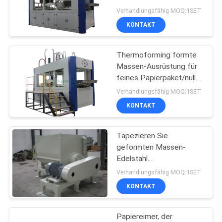
industrielles Pachaging
Verhandlungsfähig MOQ:1SET
herstellt
SITEMAP
KONTAKT
63
Geschirr, das
Thermoforming formte
PRIVACY
Massen-Ausrüstung für
Maschine herstellt
POLICY
feines Papierpaket/null
Engels-Eimer
Verhandlungsfähig MOQ:1SET
KONTAKT
Tapezieren Sie
51
geformten Massen-
Edelstahl
Eierkarton-Maschine
Hydrapulpter/Zerfaserer/Hydr
Verhandlungsfähig MOQ:1SET
für Eierablage
KONTAKT
Papiereimer, der